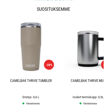
SUOSITUKSEMME
-28%
-3
CAMELBAK THRIVE TUMBLER
CAMELBAK THRIVE MUG
Eristys: 0,6 L
Isolert termokopp: 0,5L
Varastossa
Varastossa