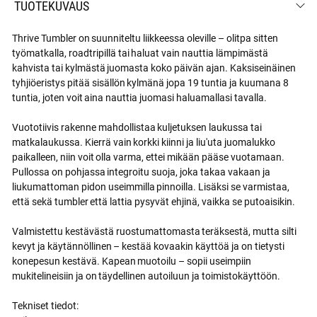
TUOTEKUVAUS
Thrive Tumbler on suunniteltu liikkeessa oleville – olitpa sitten
työmatkalla, roadtripillä tai haluat vain nauttia lämpimästä
kahvista tai kylmästä juomasta koko päivän ajan. Kaksiseinäinen
tyhjiöeristys pitää sisällön kylmänä jopa 19 tuntia ja kuumana 8
tuntia, joten voit aina nauttia juomasi haluamallasi tavalla.
Vuototiivis rakenne mahdollistaa kuljetuksen laukussa tai
matkalaukussa. Kierrä vain korkki kiinni ja liu'uta juomalukko
paikalleen, niin voit olla varma, ettei mikään pääse vuotamaan.
Pullossa on pohjassa integroitu suoja, joka takaa vakaan ja
liukumattoman pidon useimmilla pinnoilla. Lisäksi se varmistaa,
että sekä tumbler että lattia pysyvät ehjinä, vaikka se putoaisikin.
Valmistettu kestävästä ruostumattomasta teräksestä, mutta silti
kevyt ja käytännöllinen – kestää kovaakin käyttöä ja on tietysti
konepesun kestävä. Kapean muotoilu – sopii useimpiin
mukitelineisiin ja on täydellinen autoiluun ja toimistokäyttöön.
Tekniset tiedot: