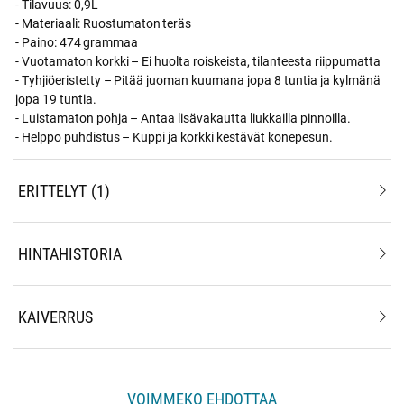
- Tilavuus: 0,9L
- Materiaali: Ruostumaton teräs
- Paino: 474 grammaa
- Vuotamaton korkki – Ei huolta roiskeista, tilanteesta riippumatta
- Tyhjiöeristetty – Pitää juoman kuumana jopa 8 tuntia ja kylmänä
jopa 19 tuntia.
- Luistamaton pohja – Antaa lisävakautta liukkailla pinnoilla.
- Helppo puhdistus – Kuppi ja korkki kestävät konepesun.
ERITTELYT
1
HINTAHISTORIA
KAIVERRUS
VOIMMEKO EHDOTTAA