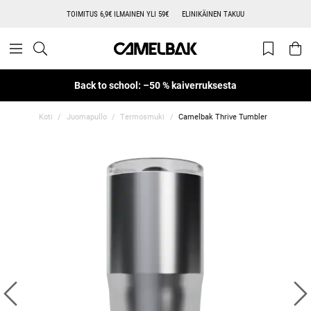
TOIMITUS 6,9€ ILMAINEN YLI 59€
ELINIKÄINEN TAKUU
Back to school: –50 % kaiverruksesta
Koti
Juomapullo
Termosmuki
Camelbak Thrive Tumbler