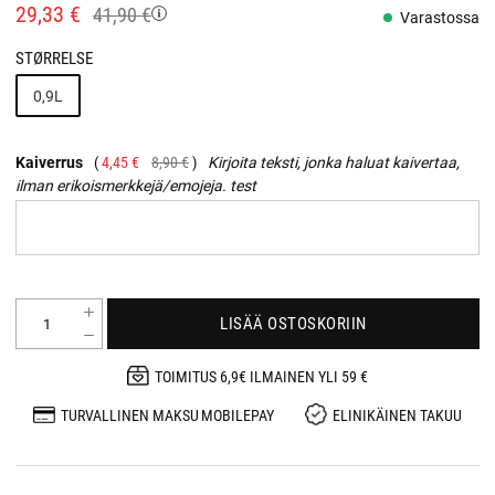
29,33 €
41,90 €
Varastossa
STØRRELSE
0,9L
Kaiverrus
4,45 €
8,90 €
Kirjoita teksti, jonka haluat kaivertaa,
ilman erikoismerkkejä/emojeja. test
LISÄÄ OSTOSKORIIN
TOIMITUS 6,9€ ILMAINEN YLI 59 €
TURVALLINEN MAKSU MOBILEPAY
ELINIKÄINEN TAKUU