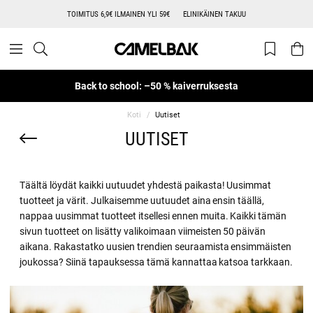
TOIMITUS 6,9€ ILMAINEN YLI 59€
ELINIKÄINEN TAKUU
Back to school: –50 % kaiverruksesta
Koti
Uutiset
UUTISET
Täältä löydät kaikki uutuudet yhdestä paikasta! Uusimmat
tuotteet ja värit. Julkaisemme uutuudet aina ensin täällä,
nappaa uusimmat tuotteet itsellesi ennen muita. Kaikki tämän
sivun tuotteet on lisätty valikoimaan viimeisten 50 päivän
aikana. Rakastatko uusien trendien seuraamista ensimmäisten
joukossa? Siinä tapauksessa tämä kannattaa katsoa tarkkaan.