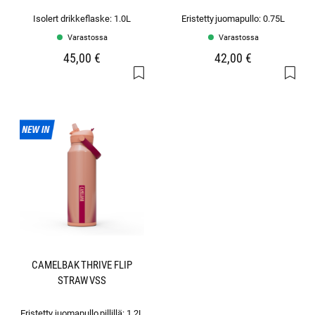
Isolert drikkeflaske: 1.0L
Eristetty juomapullo: 0.75L
Varastossa
Varastossa
45,00 €
42,00 €
CAMELBAK THRIVE FLIP
STRAW VSS
Eristetty juomapullo pillillä: 1.2L