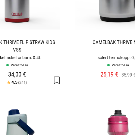
 THRIVE FLIP STRAW KIDS
CAMELBAK THRIVE
VSS
keflaske for barn: 0.4L
Isolert termokopp: 0
Varastossa
Varastossa
34,00 €
25,19 €
35,99 
Arvio:
5:sta tähdestä
4.5
(241)