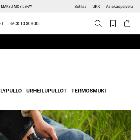
 MAKSU MOBILEPAY
Sotilas
UKK
Asiakaspalvelu
ET
BACK TO SCHOOL
ILYPULLO
URHEILUPULLOT
TERMOSMUKI