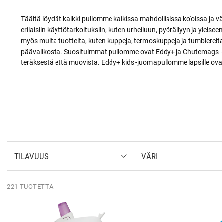
Täältä löydät kaikki pullomme kaikissa mahdollisissa ko'oissa ja 
erilaisiin käyttötarkoituksiin, kuten urheiluun, pyöräilyyn ja yleise
myös muita tuotteita, kuten kuppeja, termoskuppeja ja tumblereita
päävalikosta. Suosituimmat pullomme ovat Eddy+ ja Chutemags – 
teräksestä että muovista. Eddy+ kids -juomapullomme lapsille ovat
TILAVUUS
VÄRI
221 TUOTETTA