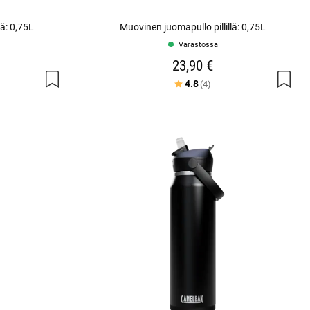
lä: 0,75L
Muovinen juomapullo pillillä: 0,75L
Varastossa
23,90 €
a tähdestä
Arvio:
5:sta tähdestä
4.8
(4)