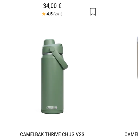
34,00 €
Arvio:
5:sta tähdestä
4.5
(241)
CAMELBAK THRIVE CHUG VSS
CAMEL