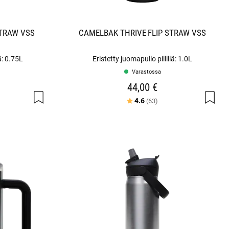
STRAW VSS
CAMELBAK THRIVE FLIP STRAW VSS
ä: 0.75L
Eristetty juomapullo pillillä: 1.0L
Varastossa
44,00 €
a tähdestä
Arvio:
5:sta tähdestä
4.6
(63)