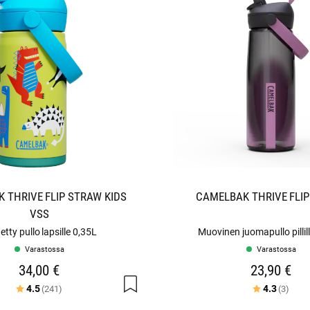
 THRIVE FLIP STRAW KIDS
CAMELBAK THRIVE FLI
VSS
tetty pullo lapsille 0,35L
Muovinen juomapullo pillil
Varastossa
Varastossa
34,00 €
23,90 €
Arvio:
5:sta tähdestä
Arvio:
5:st
4.5
4.3
(241)
(3)