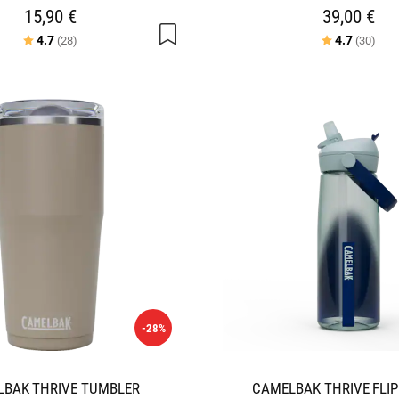
15,90 €
39,00 €
Arvio:
5:sta tähdestä
Arvio:
5:st
4.7
4.7
(28)
(30)
-28%
BAK THRIVE TUMBLER
CAMELBAK THRIVE FLI