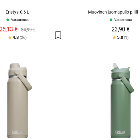
Eristys: 0,6 L
Muovinen juomapullo pillil
Varastossa
Varastossa
25,13 €
23,90 €
34,99 €
Arvio:
5:sta tähdestä
Arvio:
5:st
4.8
5.0
(26)
(1)