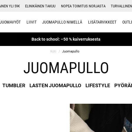
INEN YLI 59€
ELINIKÄINEN TAKUU
NOPEA TOIMITUS NORJASTA
TURVALLINEN
JUOMAVYÖT
LIIVIT
JUOMAPULLO NIMELLÄ
LISÄTARVIKKEET
OUTL
Back to school: –50 % kaiverruksesta
Koti
Juomapullo
JUOMAPULLO
TUMBLER
LASTEN JUOMAPULLO
LIFESTYLE
PYÖRÄ