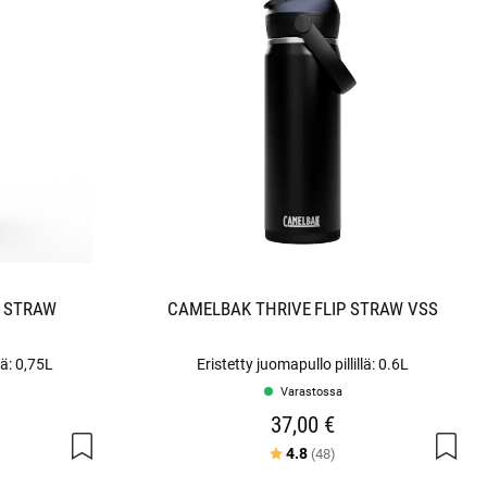
P STRAW
CAMELBAK THRIVE FLIP STRAW VSS
lä: 0,75L
Eristetty juomapullo pillillä: 0.6L
Varastossa
37,00 €
a tähdestä
Arvio:
5:sta tähdestä
4.8
(48)