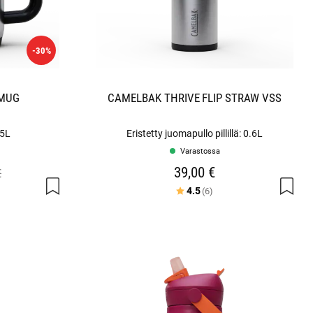
-30%
 MUG
CAMELBAK THRIVE FLIP STRAW VSS
,5L
Eristetty juomapullo pillillä: 0.6L
Varastossa
39,00 €
€
Arvio:
5:sta tähdestä
4.5
(6)