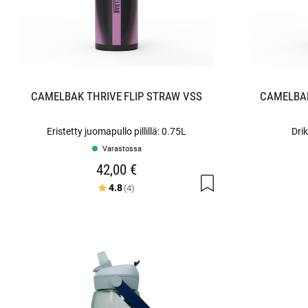
CAMELBAK THRIVE FLIP STRAW VSS
CAMELBAK
Eristetty juomapullo pillillä: 0.75L
Drik
Varastossa
42,00 €
Arvio:
5:sta tähdestä
4.8
(4)