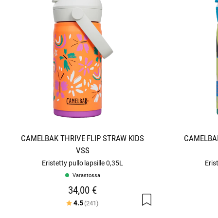
CAMELBAK THRIVE FLIP STRAW KIDS
CAMELBAK
VSS
Eristetty pullo lapsille 0,35L
Eris
Varastossa
34,00 €
Arvio:
5:sta tähdestä
4.5
(241)