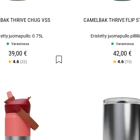
BAK THRIVE CHUG VSS
CAMELBAK THRIVE FLIP 
tetty juomapullo: 0.75L
Eristetty juomapullo pillill
Varastossa
Varastossa
39,00 €
42,00 €
Arvio:
5:sta tähdestä
Arvio:
5:st
4.6
4.6
(22)
(73)