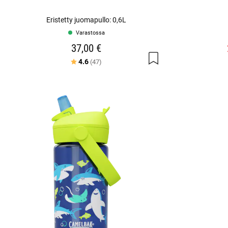
Eristetty juomapullo: 0,6L
Varastossa
37,00 €
Arvio:
5:sta tähdestä
4.6
(47)