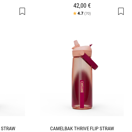
42,00 €
a tähdestä
Arvio:
5:sta tähdestä
4.7
(70)
P STRAW
CAMELBAK THRIVE FLIP STRAW