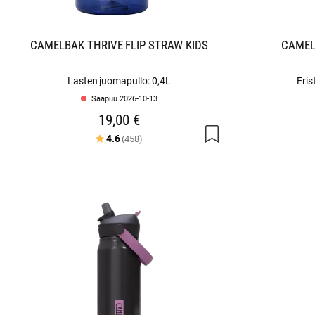
CAMELBAK THRIVE FLIP STRAW KIDS
CAMEL
Lasten juomapullo: 0,4L
Eris
Saapuu 2026-10-13
19,00 €
Arvio:
5:sta tähdestä
4.6
(458)