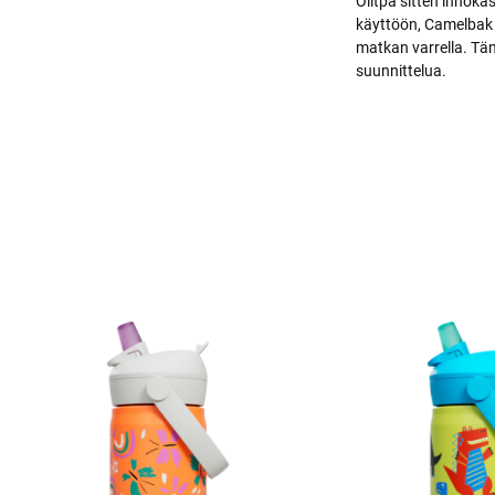
Olitpa sitten innokas
käyttöön, Camelbak 
matkan varrella. Täm
suunnittelua.