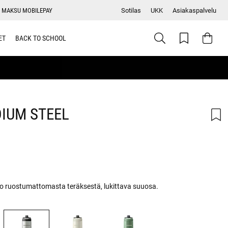
 MAKSU MOBILEPAY
Sotilas
UKK
Asiakaspalvelu
ET
BACK TO SCHOOL
IUM STEEL
llo ruostumattomasta teräksestä, lukittava suuosa.