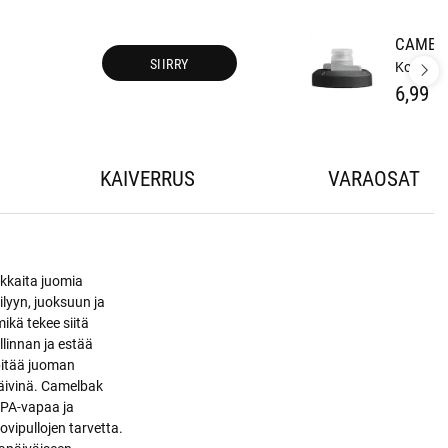
CAMELB
SIIRRY
Korkki 
6,99 €
KAIVERRUS
VARAOSAT
kkaita juomia
ilyyn, juoksuun ja
mikä tekee siitä
llinnan ja estää
 pitää juoman
äivinä. Camelbak
BPA-vapaa ja
ovipullojen tarvetta.