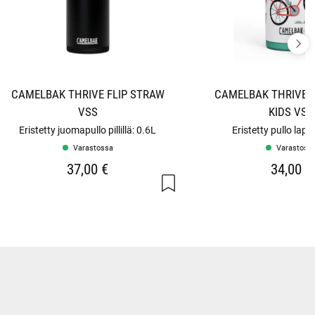
CAMELBAK THRIVE FLIP STRAW
CAMELBAK THRIVE F
VSS
KIDS VSS
Eristetty juomapullo pillillä: 0.6L
Eristetty pullo lapsi
Varastossa
Varastoss
37,00 €
34,00 €