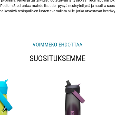
 pyöräilijä, retkeilijä tai tarvitset luotettavan ja tyylikkään juomapullon j
Podium Steel antaa mahdollisuuden pysyä nesteytettynä ja nauttia suos
ä kestävä teräspullo on luotettava valinta niille, jotka arvostavat kestäv
VOIMMEKO EHDOTTAA
SUOSITUKSEMME