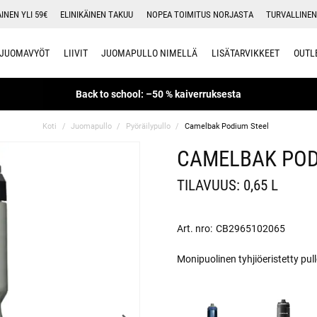
INEN YLI 59€
ELINIKÄINEN TAKUU
NOPEA TOIMITUS NORJASTA
TURVALLINEN
JUOMAVYÖT
LIIVIT
JUOMAPULLO NIMELLÄ
LISÄTARVIKKEET
OUTL
Back to school: –50 % kaiverruksesta
Koti
Juomapullo
Pyöräilypullo
Camelbak Podium Steel
CAMELBAK POD
TILAVUUS: 0,65 L
Art. nro:
CB2965102065
Monipuolinen tyhjiöeristetty pu