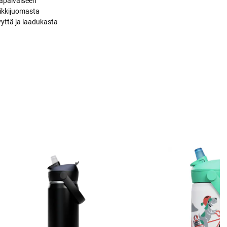
okapäiväiseen
ikkijuomasta
yyttä ja laadukasta