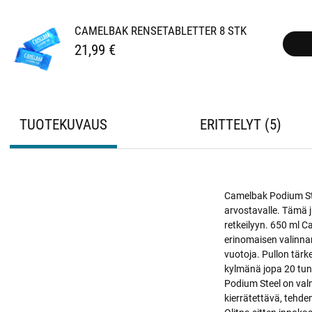
CAMELBAK RENSETABLETTER 8 STK
21,99 €
TUOTEKUVAUS
ERITTELYT
5
Camelbak Podium Ste
arvostavalle. Tämä j
retkeilyyn. 650 ml Ca
erinomaisen valinnan
vuotoja. Pullon tärk
kylmänä jopa 20 tun
Podium Steel on val
kierrätettävä, tehde