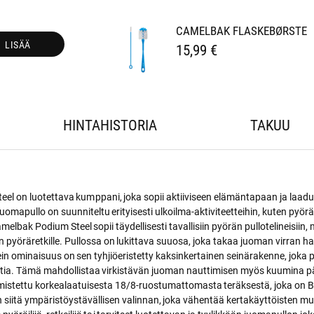
CAMELBAK FLASKEBØRSTE
LISÄÄ
15,99 €
HINTAHISTORIA
TAKUU
el on luotettava kumppani, joka sopii aktiiviseen elämäntapaan ja laadu
uomapullo on suunniteltu erityisesti ulkoilma-aktiviteetteihin, kuten pyörä
melbak Podium Steel sopii täydellisesti tavallisiin pyörän pullotelineisiin, 
 pyöräretkille. Pullossa on lukittava suuosa, joka takaa juoman virran ha
ein ominaisuus on sen tyhjiöeristetty kaksinkertainen seinärakenne, joka
tia. Tämä mahdollistaa virkistävän juoman nauttimisen myös kuumina p
mistettu korkealaatuisesta 18/8-ruostumattomasta teräksestä, joka on 
n siitä ympäristöystävällisen valinnan, joka vähentää kertakäyttöisten mu