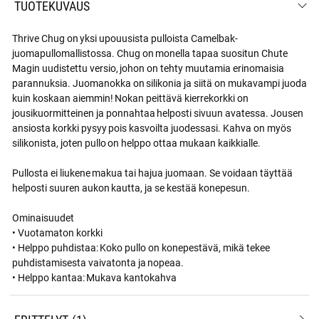
TUOTEKUVAUS
Thrive Chug on yksi upouusista pulloista Camelbak-
juomapullomallistossa. Chug on monella tapaa suositun Chute
Magin uudistettu versio, johon on tehty muutamia erinomaisia
parannuksia. Juomanokka on silikonia ja siitä on mukavampi juoda
kuin koskaan aiemmin! Nokan peittävä kierrekorkki on
jousikuormitteinen ja ponnahtaa helposti sivuun avatessa. Jousen
ansiosta korkki pysyy pois kasvoilta juodessasi. Kahva on myös
silikonista, joten pullo on helppo ottaa mukaan kaikkialle.
Pullosta ei liukene makua tai hajua juomaan. Se voidaan täyttää
helposti suuren aukon kautta, ja se kestää konepesun.
Ominaisuudet
• Vuotamaton korkki
• Helppo puhdistaa: Koko pullo on konepestävä, mikä tekee
puhdistamisesta vaivatonta ja nopeaa.
• Helppo kantaa: Mukava kantokahva