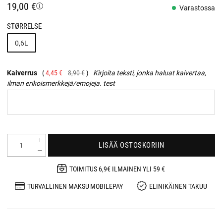
19,00 €
Varastossa
STØRRELSE
0,6L
Kaiverrus
4,45 €
8,90 €
Kirjoita teksti, jonka haluat kaivertaa,
ilman erikoismerkkejä/emojeja. test
LISÄÄ OSTOSKORIIN
TOIMITUS 6,9€ ILMAINEN YLI 59 €
TURVALLINEN MAKSU MOBILEPAY
ELINIKÄINEN TAKUU