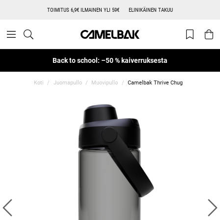
TOIMITUS 6,9€ ILMAINEN YLI 59€
ELINIKÄINEN TAKUU
Back to school: –50 % kaiverruksesta
Koti
Juomapullo
Muovipullo
Camelbak Thrive Chug