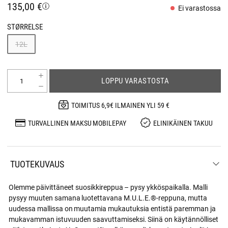
135,00 €
Ei varastossa
STØRRELSE
12L
LOPPU VARASTOSTA
TOIMITUS 6,9€ ILMAINEN YLI 59 €
TURVALLINEN MAKSU MOBILEPAY
ELINIKÄINEN TAKUU
TUOTEKUVAUS
Olemme päivittäneet suosikkireppua – pysy ykköspaikalla. Malli
pysyy muuten samana luotettavana M.U.L.E.®-reppuna, mutta
uudessa mallissa on muutamia mukautuksia entistä paremman ja
mukavamman istuvuuden saavuttamiseksi. Siinä on käytännölliset