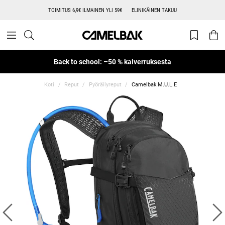
TOIMITUS 6,9€ ILMAINEN YLI 59€
ELINIKÄINEN TAKUU
Back to school: –50 % kaiverruksesta
Koti
Reput
Pyöräilyreput
Camelbak M.U.L.E