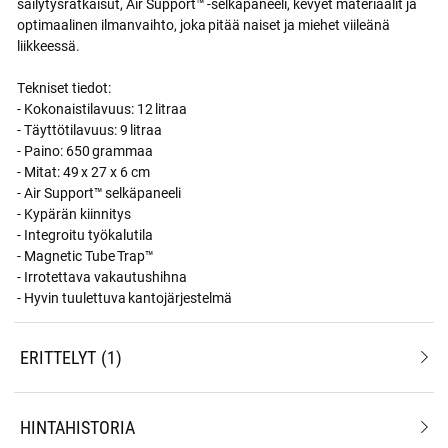
säilytysratkaisut, Air Support™ -selkäpaneeli, kevyet materiaalit ja
optimaalinen ilmanvaihto, joka pitää naiset ja miehet viileänä
liikkeessä.
Tekniset tiedot:
- Kokonaistilavuus: 12 litraa
- Täyttötilavuus: 9 litraa
- Paino: 650 grammaa
- Mitat: 49 x 27 x 6 cm
- Air Support™ selkäpaneeli
- Kypärän kiinnitys
- Integroitu työkalutila
- Magnetic Tube Trap™
- Irrotettava vakautushihna
- Hyvin tuulettuva kantojärjestelmä
ERITTELYT
1
HINTAHISTORIA