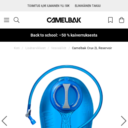
TOIMITUS 6,9€ ILMAINEN YLI 59€
ELINIKÄINEN TAKUU
Back to school: –50 % kaiverruksesta
Koti
Lisätarvikkeet
Vesisäiliöt
Camelbak Crux 2L Reservoir