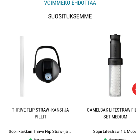
VOIMMEKO EHDOTTAA
SUOSITUKSEMME
-5
THRIVE FLIP STRAW -KANSI JA
CAMELBAK LIFESTRAW FILT
PILLIT
SET MEDIUM
Sopii kaikkiin Thrive Flip Straw- ja Chug-pulloihin
Sopii Lifestraw 1 L Muovi
Varastossa
Varastossa