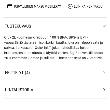
TURVALLINEN MAKSU MOBILEPAY
ELINIKÄINEN TAKUU
TUOTEKUVAUS
Crux 2L -juomasäiliö reppuun. 100 % BPA-, BPS- ja BPF-
vapaa.Säiliö täytetään ison korkin kautta, joka on helppo avata ja
sulkea. Letkussa on Quicklink™, joka mahdollistaa helpon
irrottamisen puhdistusta ja täyttöä varten. Big-Bite-venttiili antaa
20 % enemmän juomaa ja sulkeutuu itsestään sekä on vuototiivis.
ERITTELYT
4
HINTAHISTORIA